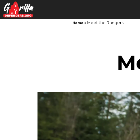
»
Meet the Rangers
Home
Skip
to
content
M